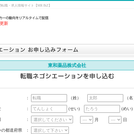
門転職・求人情報サイト【MR BiZ】
9 更新
東和薬品株式会社
：
（姓）
（名
な
：
(せい)
(めい)
日
：
月
日
いの都道府県
：