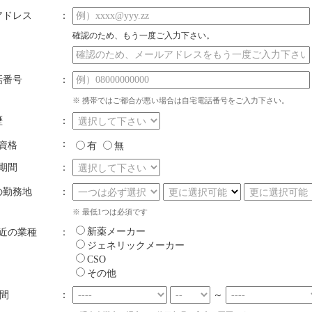
アドレス
：
確認のため、もう一度ご入力下さい。
話番号
：
※ 携帯ではご都合が悪い場合は自宅電話番号をご入力下さい。
歴
：
：
資格
有
無
期間
：
の勤務地
：
※ 最低1つは必須です
新薬メーカー
直近の業種
：
ジェネリックメーカー
CSO
その他
～
間
：