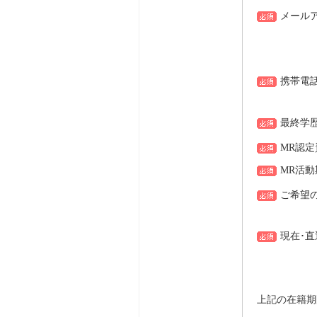
メール
携帯電
最終学
MR認定
MR活動
ご希望
現在･
上記の在籍期