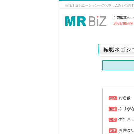
転職ネゴシエーションへのお申し込み | MR専
2026/08/0
お名前
ふりが
生年月
お住ま