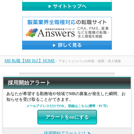
お役立ちコンテンツ
転職ネゴシエーション
行きたい企業に希望の条件で転職。交渉力と情報力に特化した転
職支援サービス。
利用無料・お申し込み時間1分
MR 転職【MR BiZ】HOME
>
アボットジャパンの年収・採用・求人情報
転職ネゴシエーションを依頼する(無料)
転職ネゴシエーションとは
採用開始アラート
あなたが希望する勤務地や領域でMRの募集が発生した瞬間、お
採用開始アラート
知らせを受け取ることができます。
メールアドレスだけでOK。登録はこちら(携帯・PC可)
気になる会社でMRの募集が発生した瞬間、お知らせを受け取る
ことができます。
アラートをonにする
メールアドレスだけでOK。登録はこちら(携帯・PC可)
アラートをonにする
採用開始アラートとは