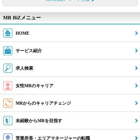
採用開始アラートとは
MR BiZメニュー
HOME
製薬メーカー・CSO最新動向
サービス紹介
MR転職Q&A
求人検索
お問い合わせ
PC版トップへ
女性MRのキャリア
閉じる
MRからのキャリアチェンジ
未経験からMRを目指す
営業所長・エリアマネージャーの転職