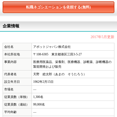
東和薬品
転職ネゴシエーションを依頼する(無料)
日医工
日本アルコン
企業情報
日本イーライリリー
2017年5月更新
ノバルティスファーマ
会社名
アボットジャパン株式会社
本社所在地
〒108-6305 東京都港区三田3-5-27
ノボ ノルディスク ファーマ
事業内容
医療用医薬品、栄養剤、医療機器、診断薬、診断機器の
バイエル薬品
製造開発および販売
代表者名
天野 総太郎（あまの そうたろう）
バイオジェン・ジャパン
設立年月日
1962年2月15日
久光製薬
市場名
―
ファイザー
従業員数（単独）
1,300名
従業員数（連結）
99,000名
フェリング・ファーマ
平均年齢
―