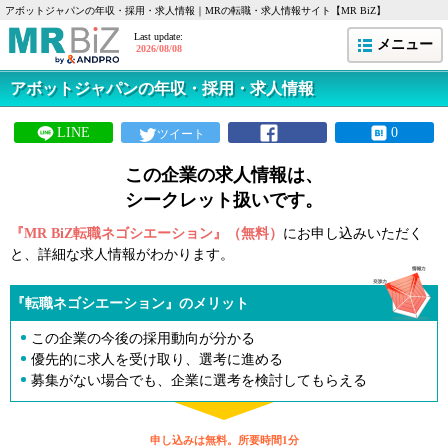
アボットジャパンの年収・採用・求人情報｜MRの転職・求人情報サイト【MR BiZ】
サノフィ
Last update:
メニュー
2026/08/08
沢井製薬
アボットジャパンの年収・採用・求人情報
参天製薬
LINE
0
ツイート
サンド
この企業の求人情報は、
塩野義製薬
シークレット扱いです。
第一三共
『MR BiZ転職ネゴシエーション』（無料）
にお申し込みいただく
と、詳細な求人情報がわかります。
大鵬薬品工業
武田薬品工業
『転職ネゴシエーション』のメリット
田辺三菱製薬
この企業の今後の採用動向が分かる
優先的に求人を受け取り、選考に進める
中外製薬
募集がない場合でも、企業に選考を検討してもらえる
帝人ファーマ
申し込みは無料。所要時間1分