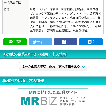
ブリストル・マイヤーズ
平均勤続年数
―
特徴
医療用医薬品、栄養剤、医療機器、診断薬、診断機器、
メニュー
マルホ
閉じる
ビジョンケア製品のリーディングカンパニー。診断薬で
は業界トップクラスのシェア。現在は医薬品が主力。消
Meiji Seika ファルマ
化器、呼吸器、感染症領域に強み。心疾患治療にも力を
HOME
入れており、「器質的心疾患」「末梢血管疾患」「心臓
メルクバイオファーマ
血管疾患」「穿刺部止血用製品」が重点領域。
サービス紹介
持田製薬
LINE
0
ツイート
ヤンセンファーマ
求人検索
その他の企業の年収・採用・求人情報
ユーシービージャパン
女性MRのキャリア
ほかの企業の年収・採用・求人情報を見る
ほかの企業の年収・採用・求人情報を閉じる
MRからのキャリアチェンジ
職種別の転職・求人情報
未経験からMRを目指す
営業所長・エリアマネージャーの転職