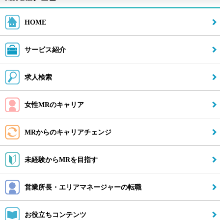
お役立ちコンテンツ
HOME
転職ネゴシエーション
サービス紹介
行きたい企業に希望の条件で転職。交渉力と情報力に特化した転
職支援サービス。
求人検索
利用無料・お申し込み時間1分
女性MRのキャリア
転職ネゴシエーションを依頼する(無料)
転職ネゴシエーションとは
MRからのキャリアチェンジ
未経験からMRを目指す
採用開始アラート
気になる会社でMRの募集が発生した瞬間、お知らせを受け取る
営業所長・エリアマネージャーの転職
ことができます。
メールアドレスだけでOK。登録はこちら(携帯・PC可)
お役立ちコンテンツ
アラートをonにする