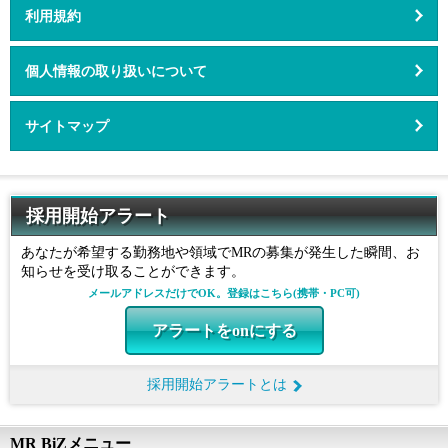
利用規約
メニュー
閉じる
個人情報の取り扱いについて
HOME
サイトマップ
サービス紹介
求人検索
採用開始アラート
あなたが希望する勤務地や領域でMRの募集が発生した瞬間、お
女性MRのキャリア
知らせを受け取ることができます。
メールアドレスだけでOK。登録はこちら(携帯・PC可)
MRからのキャリアチェンジ
アラートをonにする
未経験からMRを目指す
採用開始アラートとは
営業所長・エリアマネージャーの転職
MR BiZメニュー