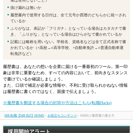
液は使用しないこと）
抜け漏れは無いか
履歴書内で使用する日付は、全て元号か西暦のどちらかに統一され
ているか
ふりがなは、表記が「フリガナ」となっている場合はカタカナで書
き、「ふりがな」となっている場合はひらがなで書かれているか
記載には略称を用いない。学校名、資格名などは全て正式名称で書
かれているか（×高校→○高等学校、×自動車免許→○普通自動車運
転免許など）
履歴書は、あなたの想いを企業に届ける一番最初のツール。第一印
象は非常に重要なため、すべての内容において、前向きなスタンス
で書けているか確認しましょう。
また、口頭で補足が必要な情報や、不利に受け取られかねない情報
は履歴書に書くのではなく、面接で伝えましょう。
※履歴書を郵送する場合の封筒や方法はこちら(転職Hacks)
MR 転職【MR BiZ】HOME
>
お役立ちコンテンツ
>
MR向け履歴書の書き方
採用開始アラート