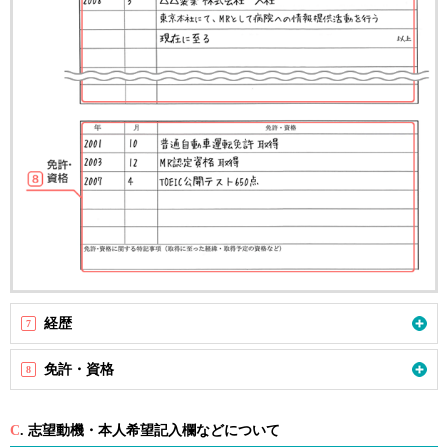
採用開始アラートとは
製薬メーカー・CSO最新動向
MR転職Q&A
お問い合わせ
PC版トップへ
閉じる
経歴
7
免許・資格
8
C
. 志望動機・本人希望記入欄などについて