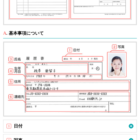
メニュー
閉じる
HOME
A
. 基本事項について
サービス紹介
求人検索
女性MRのキャリア
MRからのキャリアチェンジ
未経験からMRを目指す
日付
1
営業所長・エリアマネージャーの転職