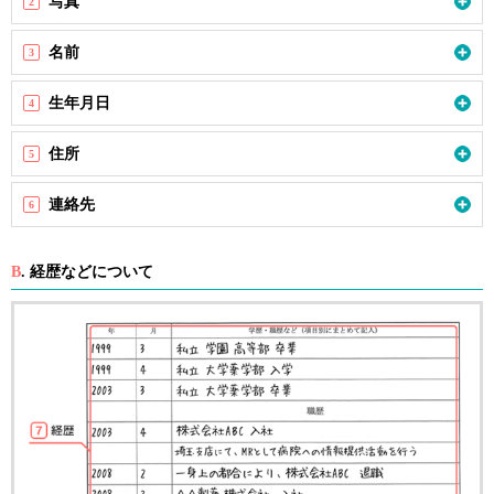
写真
2
お役立ちコンテンツ
名前
3
生年月日
4
転職ネゴシエーション
行きたい企業に希望の条件で転職。交渉力と情報力に特化した転
住所
5
職支援サービス。
利用無料・お申し込み時間1分
連絡先
6
転職ネゴシエーションを依頼する(無料)
B
. 経歴などについて
転職ネゴシエーションとは
採用開始アラート
気になる会社でMRの募集が発生した瞬間、お知らせを受け取る
ことができます。
メールアドレスだけでOK。登録はこちら(携帯・PC可)
アラートをonにする