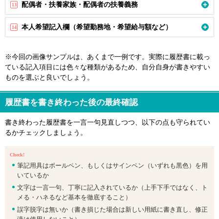
配偶者・扶養家族・配偶者の扶養義務
13
本人希望記入欄（希望勤務地・希望給与額など）
14
※今回の画像サンプルは、あくまで一例です。実際に履歴書に載っ
ている記入項目には色々な種類があるため、自分自身が書きやすい
ものを選ぶと良いでしょう。
履歴書を書き終わった後の最終確認
書き終わった履歴書を一言一句見直しつつ、以下の点も守られてい
るかチェックしましょう。
Check!
筆記用具はボールペン、もしくはサインペン（いずれも黒色）を用
いているか
文字は一言一句、丁寧に記入されているか（上手下手ではなく、ト
メる・ハネるなど基本を徹底すること）
誤字脱字は無いか（書き損じた場合は新しい用紙に書き直し、修正