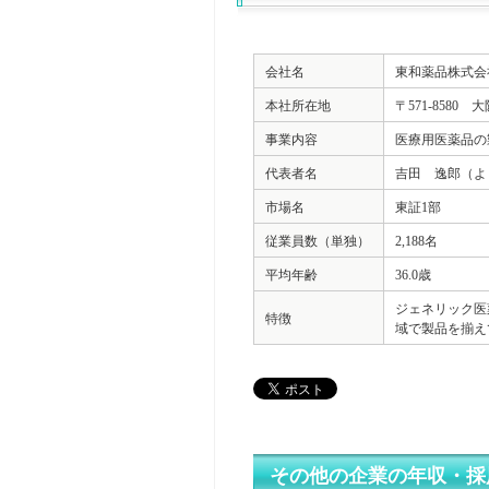
会社名
東和薬品株式会
本社所在地
〒571-8580
事業内容
医療用医薬品の
代表者名
吉田 逸郎（よ
市場名
東証1部
従業員数（単独）
2,188名
平均年齢
36.0歳
ジェネリック医
特徴
域で製品を揃え
その他の企業の年収・採