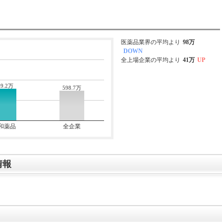
医薬品業界の平均より
98万
DOWN
全上場企業の平均より
41万
UP
39.2万
598.7万
和薬品
全企業
情報