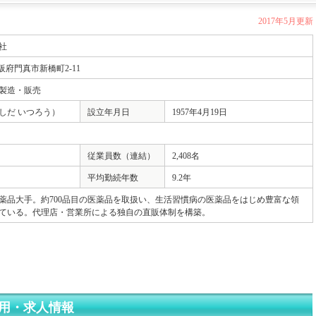
2017年5月更新
社
 大阪府門真市新橋町2-11
製造・販売
しだ いつろう）
設立年月日
1957年4月19日
従業員数（連結）
2,408名
平均勤続年数
9.2年
薬品大手。約700品目の医薬品を取扱い、生活習慣病の医薬品をはじめ豊富な領
ている。代理店・営業所による独自の直販体制を構築。
用・求人情報