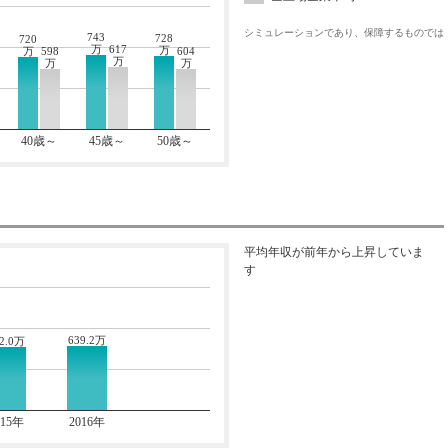
シミュレーションであり、保障するものでは
743
728
720
万
617
万
604
万
598
万
万
万
40歳～
45歳～
50歳～
平均年収が前年から上昇していま
す
639.2万
2.0万
015年
2016年