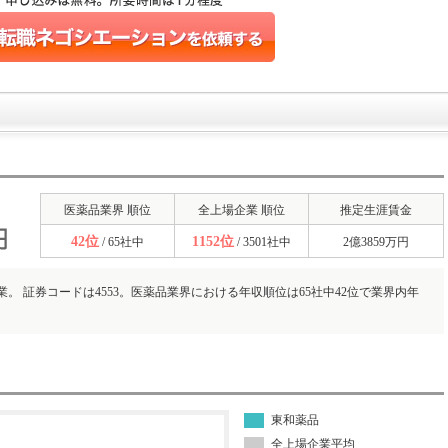
医薬品業界 順位
全上場企業 順位
推定生涯賃金
42位
1152位
/ 65社中
/ 3501社中
2億3859万円
。 証券コードは4553。医薬品業界における年収順位は65社中42位で業界内年
東和薬品
全上場企業平均