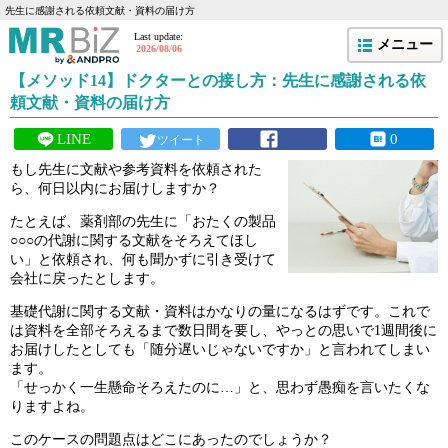
先生に感謝される依頼文献・資料の届け方
Last update:
メニュー
2026/08/06
【メソッド14】ドクターとの接し方：先生に感謝される依
頼文献・資料の届け方
LINE
0
ツイート
もし先生に文献や参考資料を依頼された
ら、何日以内にお届けしますか？
たとえば、薬剤部の先生に「おたくの製品
○○○の代謝に関する文献をそろえてほし
い」と依頼され、何も聞かずに引き受けて
会社に戻ったとします。
基礎代謝に関する文献・資料はかなりの量になるはずです。これで
は資料を全部そろえるまで数日間を要し、やっとの思いで1週間後に
お届けしたとしても「随分遅いじゃないですか」と言われてしまい
ます。
「せっかく一生懸命そろえたのに…」と、思わず愚痴を言いたくな
りますよね。
このケースの問題点はどこにあったのでしょうか？