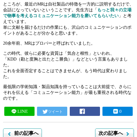
ところが、最近のMRは自社製品の特徴を一方的に説明するだけで、
会話になっていないということです。先生方は「
もっと我々の立場
お役立ちコンテンツ
で物事を考えるコミュニケーション能力を磨いてもらいたい
」と考
えています。
単に文献を届けるだけの作業にも、沢山のコミュニケーションのポ
転職ネゴシエーション
イントがあることが分かると思います。
行きたい企業に希望の条件で転職。交渉力と情報力に特化した転
20余年前、MRはプロパーと呼ばれていました。
職支援サービス。
この時代、彼らに必要な資質は「気合と根性」といわれ、
利用無料・お申し込み時間1分
「KDD（勘と度胸と出たとこ勝負）」などという言葉もありまし
た。
転職ネゴシエーションを依頼する(無料)
これを全面否定することはできませんが、もう時代は変わりまし
た。
転職ネゴシエーションとは
最低限の学術知識・製品知識を持っていることは大前提で、さらに
それを伝える「コミュニケーション能力」が最も重視される時代な
のです。
採用開始アラート
LINE
0
ツイート
気になる会社でMRの募集が発生した瞬間、お知らせを受け取る
ことができます。
メールアドレスだけでOK。登録はこちら(携帯・PC可)
前の記事へ
次の記事へ
アラートをonにする