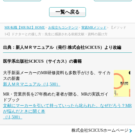
一覧へ戻る
採用開始アラートとは
MR 転職【MR BiZ】HOME
>
お役立ちコンテンツ
>
実践MRメソッド
>
【メソッド
製薬メーカー・CSO最新動向
14】ドクターとの接し方：先生に感謝される依頼文献・資料の届け方
出典：新人ＭＲマニュアル（発行:株式会社SCICUS）より改編
MR転職Q&A
医学系出版社SCICUS（サイカス）の書籍
お問い合わせ
大手新薬メーカーのMR研修資料も多数手がける、サイカ
スの新書
PC版トップへ
閉じる
新人ＭＲマニュアル（\1,500）
MR・営業所長を27年務めた著者が贈る、MRの実践ガイ
ドブック
文献にマーカーを引いて持っていったら叱られた。なぜだろう？MR
が悩んだときに開く本
（\1,500）
株式会社SCICUSホームページ