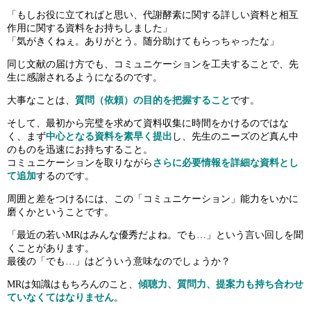
「もしお役に立てればと思い、代謝酵素に関する詳しい資料と相互
作用に関する資料をお持ちしました」
メニュー
閉じる
「気がきくねぇ。ありがとう。随分助けてもらっちゃったな」
同じ文献の届け方でも、コミュニケーションを工夫することで、先
HOME
生に感謝されるようになるのです。
大事なことは、
質問（依頼）の目的を把握すること
です。
サービス紹介
そして、最初から完璧を求めて資料収集に時間をかけるのではな
く、まず
中心となる資料を素早く提出
し、先生のニーズのど真ん中
求人検索
のものを迅速にお持ちすること。
コミュニケーションを取りながら
さらに必要情報を詳細な資料とし
て追加
するのです。
女性MRのキャリア
周囲と差をつけるには、この「コミュニケーション」能力をいかに
磨くかということです。
MRからのキャリアチェンジ
「最近の若いMRはみんな優秀だよね。でも…」という言い回しを聞
くことがあります。
最後の「でも…」はどういう意味なのでしょうか？
未経験からMRを目指す
MRは知識はもちろんのこと、
傾聴力、質問力、提案力も持ち合わせ
ていなくてはなりません
。
営業所長・エリアマネージャーの転職