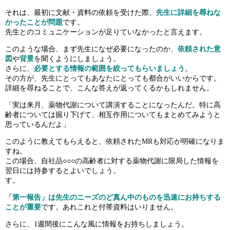
それは、最初に文献・資料の依頼を受けた際、
先生に詳細を尋ねな
かったことが問題
です。
先生とのコミュニケーションが足りていなかったと言えます。
このような場合、まず先生になぜ必要になったのか、
依頼された意
図
や
背景
を聞くようにしましょう。
さらに、
必要とする情報の範囲を絞ってもらいましょう
。
その方が、先生にとってもあなたにとっても都合がいいからです。
詳細を尋ねることで、こんな答えが返ってくるかもしれません。
「実は来月、薬物代謝について講演することになったんだ。特に高
齢者については掘り下げて、相互作用についてもまとめてみようと
思っているんだよ」
このように教えてもらえると、依頼されたMRも対応が明確になりま
すね。
この場合、自社品○○○の高齢者に対する薬物代謝に限局した情報を
翌日には持参するとよいでしょう。
す。
「第一報告」は先生のニーズのど真ん中のものを迅速にお持ちする
ことが重要
です。あれこれと付帯資料はいりません。
さらに、1週間後にこんな風に情報をお持ちしましょう。