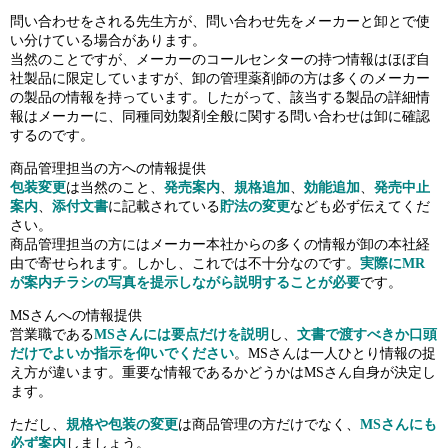
問い合わせをされる先生方が、問い合わせ先をメーカーと卸とで使
い分けている場合があります。
当然のことですが、メーカーのコールセンターの持つ情報はほぼ自
社製品に限定していますが、卸の管理薬剤師の方は多くのメーカー
の製品の情報を持っています。したがって、該当する製品の詳細情
報はメーカーに、同種同効製剤全般に関する問い合わせは卸に確認
するのです。
商品管理担当の方への情報提供
包装変更
は当然のこと、
発売案内
、
規格追加
、
効能追加
、
発売中止
案
内
、
添付文書
に記載されている
貯法の変更
なども必ず伝えてくだ
さい。
商品管理担当の方にはメーカー本社からの多くの情報が卸の本社経
由で寄せられます。しかし、これでは不十分なのです。
実際にMR
が案内チラシの写真を提示しながら説明することが必要
です。
MSさんへの情報提供
営業職である
MSさんには要点だけを説明
し、
文書で渡すべきか口頭
だけでよいか指示を仰いでください
。MSさんは一人ひとり情報の捉
え方が違います。重要な情報であるかどうかはMSさん自身が決定し
ます。
ただし、
規格
や包装の変更
は商品管理の方だけでなく、
MSさんにも
必ず案内
しましょう。