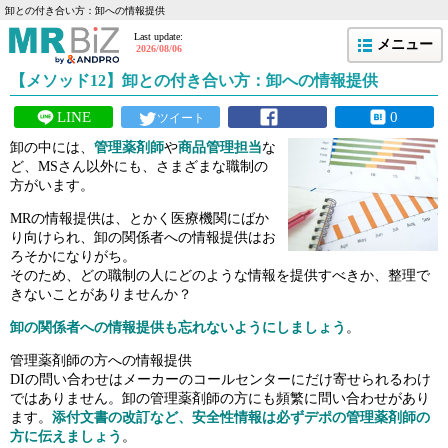
卸との付き合い方：卸への情報提供
Last update:
メニュー
2026/08/06
【メソッド12】卸との付き合い方：卸への情報提供
LINE
0
ツイート
卸の中には、
管理薬剤師
や
商品管理担当
な
ど、MSさん以外にも、さまざまな職制の
方がいます。
MRの情報提供は、とかく医療機関にばか
り向けられ、卸の関係者への情報提供はお
ろそかになりがち。
そのため、どの職制の人にどのような情報を提供すべきか、整理で
きないことがありませんか？
卸の関係者への情報提供も忘れないようにしましょう
。
管理薬剤師の方への情報提供
DIの問い合わせはメーカーのコールセンターにだけ寄せられるわけ
ではありません。卸の管理薬剤師の方にも頻繁に問い合わせがあり
ます。
添付文書の改訂など、安全性情報は必ずデポの管理薬剤師の
方に伝えましょう
。