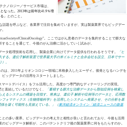
ータテクノロジー／サービス市場は、
円となった。2013年は前年比41.9％増
いる」
とのこと。
大きな話題を呼ぶなど、各業界で注目を集めていますが、実は製薬業界でもビッグデー
か。
nSocietyofClinicalOncology”。ここではがん患者のデータを集約することで膨大な
析することを通じて、今後のがん治療に活かしていく試みが。
データ処理技術を応用し、製薬企業に向けてデータ提供を行われるそうです。
「ヒ
入する。遺伝子解析装置で世界最大手の米イルミナと合弁会社を設立、日本でサー
り）。
のは、2011年よりオンコロジー領域に本格参入したエーザイ。後発となるハンデを
、ビッグデータの活用をスタートしました。
（スマートデバイス）をフル活用した、高度かつ専門的なディテーリングの実現。
部門と直結しているだけでなく、
「蓄積する膨大な治療データから類似症例を検索し
らえるシステムの構築を目指す。将来は、遺伝子 解析や症例等のデータと、応用数
ンフォマティクス（生物情報科学）を活用したシステムへ発展させ、その分析を基
関係を築く可能性も見据えている。」
（
東洋経済オンライン「経済ニュースの新基
ことの多い業界。ビッグデータの考え方と相性が良いと言われており、今後も活用
業のビッグデータ解析が、このパテントクリフ後の製薬業界に何をもたらすのか。