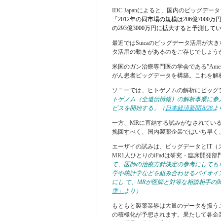
IDC Japanによると、国内のビッグデ
「2012年の同市場の規模は206億7000万
の293億3000万円に拡大すると予測して
最近ではSuicaのビッグデータ活用が
タ活用の動きがあるのをご存じでしょう
米国のガン治療専門医の学会である”America
がん患者ビッグデータを構築。これを解
ソニーでは、ヒトゲノムの解析にビッグ
トゲノム（全遺伝情報）の解析事業に参
ビスを開始する」
（
日本経済新聞 8/28
よ
一方、MRに直結する試みがなされている
挽回すべく、国内製薬企業ではいち早く
エーザイの試みは、ビッグデータとIT
MR1人ひとりのiPadは研究・臨床開発
て、医師の治療方針決定の参考にしても
学や統計学などを組み合わせるバイオイ
にし て、MRが医師と対等な相談相手の
準」
より）
もともと製薬業界は大量のデータを扱う
の積極化が予想されます。果たして各企