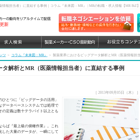
報担当者）に直結する事例｜コラム『未来図：MR』 | MRの転職・求人情報【MR BiZ
8 更新
ンツ
>
コラム『未来図：MR』
>
製薬業界におけるビッグデータ解析とMR（医薬情報担
ータ解析とMR（医薬情報担当者）に直結する事例
［ 2013年09月05日（木） 
のひとつに「ビッグデータの活用」
なデータベースシステムでは処理で
その定義は数十テラバイト以上とも
ならば『最上級の俯瞰作業』。これ
化した大量のデータが、一瞬にして
。