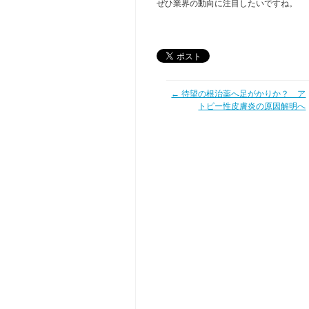
ぜひ業界の動向に注目したいですね。
← 待望の根治薬へ足がかりか？ ア
トピー性皮膚炎の原因解明へ