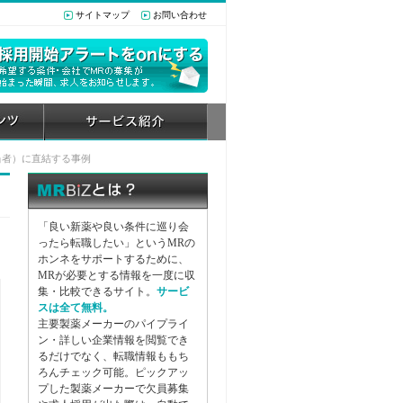
サイトマップ
お問い合わせ
】
当者）に直結する事例
「良い新薬や良い条件に巡り会
ったら転職したい」というMRの
ホンネをサポートするために、
］
MRが必要とする情報を一度に収
集・比較できるサイト。
サービ
スは全て無料。
主要製薬メーカーのパイプライ
ン・詳しい企業情報を閲覧でき
るだけでなく、転職情報ももち
ろんチェック可能。ピックアッ
プした製薬メーカーで欠員募集