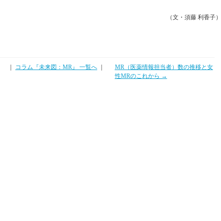
（文・須藤 利香子
｜
コラム『未来図：MR』 一覧へ
｜
MR（医薬情報担当者）数の推移と女
性MRのこれから →