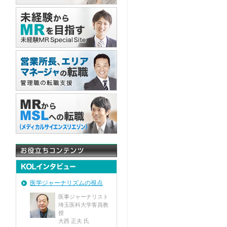
）
医学ジャーナリズムの視点
医事ジャーナリスト
埼玉医科大学客員教
授
大西 正夫 氏