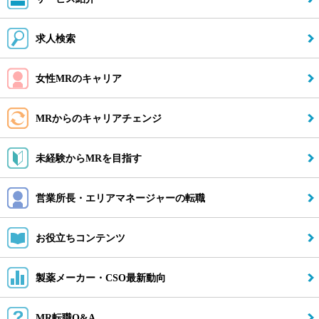
営業所長・エリアマネージャーの転職
求人検索
お役立ちコンテンツ
女性MRのキャリア
転職ネゴシエーション
行きたい企業に希望の条件で転職。交渉力と情報力に特化した転
MRからのキャリアチェンジ
職支援サービス。
利用無料・お申し込み時間1分
未経験からMRを目指す
転職ネゴシエーションを依頼する(無料)
営業所長・エリアマネージャーの転職
転職ネゴシエーションとは
お役立ちコンテンツ
採用開始アラート
気になる会社でMRの募集が発生した瞬間、お知らせを受け取る
製薬メーカー・CSO最新動向
ことができます。
メールアドレスだけでOK。登録はこちら(携帯・PC可)
MR転職Q&A