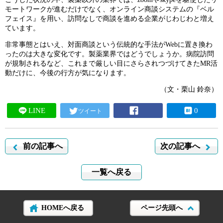
モートワークが進むだけでなく、オンライン商談システムの『ベル
フェイス』を用い、訪問なしで商談を進める企業がじわじわと増え
ています。
非常事態とはいえ、対面商談という伝統的な手法がWebに置き換わ
ったのは大きな変化です。製薬業界ではどうでしょうか。病院訪問
が規制されるなど、これまで厳しい目にさらされつづけてきたMR活
動だけに、今後の行方が気になります。
（文・栗山 鈴奈）
LINE
0
ツイート
前の記事へ
次の記事へ
一覧へ戻る
HOMEへ戻る
ページ先頭へ