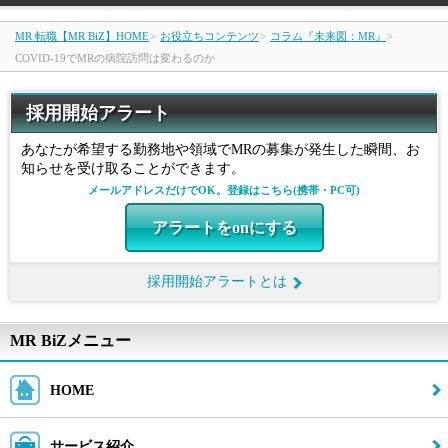
MR 転職【MR BiZ】HOME
>
お役立ちコンテンツ
>
コラム『未来図：MR』
>
メニュー
COVID-19でMRの病院訪問は変わるのか
閉じる
採用開始アラート
HOME
あなたが希望する勤務地や領域でMRの募集が発生した瞬間、お
知らせを受け取ることができます。
サービス紹介
メールアドレスだけでOK。登録はこちら(携帯・PC可)
求人検索
アラートをonにする
女性MRのキャリア
採用開始アラートとは
MRからのキャリアチェンジ
MR BiZメニュー
HOME
未経験からMRを目指す
サービス紹介