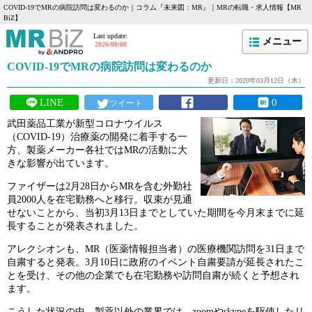
COVID-19でMRの病院訪問は変わるのか｜コラム『未来図：MR』｜MRの転職・求人情報【MR
BiZ】
Last update:
メニュー
2026/08/08
COVID-19でMRの病院訪問は変わるのか
更新日：2020年03月12日（木）
LINE
0
ツイート
武田薬品工業が新型コロナウイルス
（COVID-19）治療薬の開発に着手する一
方、製薬メーカー各社ではMRの活動に大
きな影響が出ています。
ファイザーは2月28日からMRを含む外勤社
員2000人を在宅勤務へと移行。収束が見通
せないことから、当初3月13日までとしていた期間を今月末までに延
長することが発表されました。
アレクシオンも、MR（医薬情報担当者）の医療機関訪問を31日まで
自粛すると発表。3月10日に政府のイベント自粛要請が延長されたこ
とを受け、その他の企業でも在宅勤務や訪問自粛が続くと予想され
ます。
こうした状況の中、製薬以外の業界では、zoomやskypeを駆使したリ