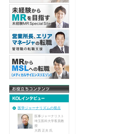
医学ジャーナリズムの視点
医事ジャーナリスト
埼玉医科大学客員教
授
大西 正夫 氏