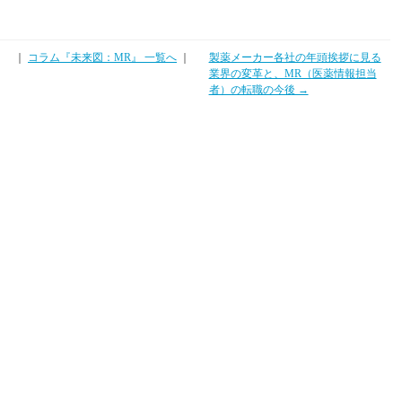
｜
コラム『未来図：MR』 一覧へ
｜
製薬メーカー各社の年頭挨拶に見る
業界の変革と、MR（医薬情報担当
者）の転職の今後 →