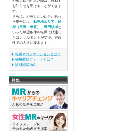
や求人採用が出た際は、自動で
お知らせを受けることができま
す。
さらに、応募したい仕事があっ
た場合には、
勤務地エリア、給
与（日当・年収）、専門領域
と
いった希望条件を転職に精通し
たコンサルタントが交渉。好条
件での入社に導きます。
転職ネゴシエーションとは？
採用開始アラートとは？
MR転職Q&A
）