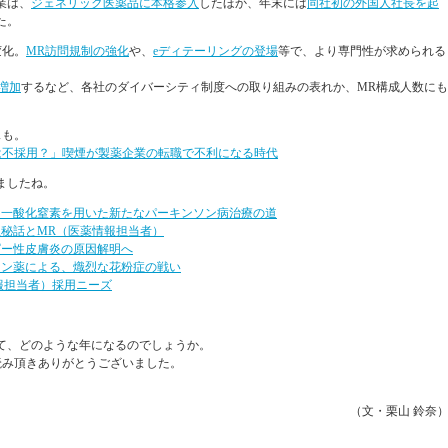
業は、
ジェネリック医薬品に本格参入
したほか、年末には
同社初の外国人社長を起
た。
変化。
MR訪問規制の強化
や、
eディテーリングの登場
等で、より専門性が求められる
増加
するなど、各社のダイバーシティ制度への取り組みの表れか、MR構成人数にも
スも。
は不採用？」喫煙が製薬企業の転職で不利になる時代
ましたね。
、一酸化窒素を用いた新たなパーキンソン病治療の道
秘話とMR（医薬情報担当者）
ピー性皮膚炎の原因解明へ
ミン薬による、熾烈な花粉症の戦い
報担当者）採用ニーズ
って、どのような年になるのでしょうか。
読み頂きありがとうございました。
（文・栗山 鈴奈