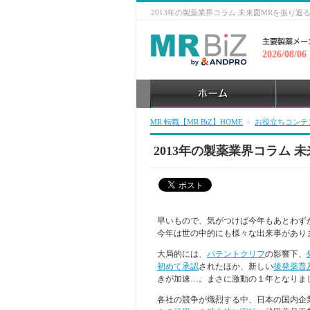
2013年の製薬業界コラム 未来図MRを振り返る
2026/08/0
MR 転職【MR BiZ】HOME
>
お役立ちコンテ
2013年の製薬業界コラム 
早いもので、気がつけば今年もあとわず
今年は世の中的にも様々な出来事があり
大局的には、
パテントクリフ
の影響下、
初めて承認
されたほか、新しい
後発薬普
きが加速…。まさに激動の１年となりま
各社の競争が熾烈する中、日本の国内企