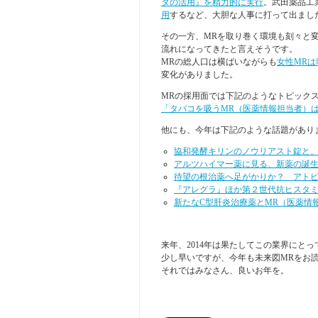
タの活用』を精力的に実行
。武田薬品工
用
するなど、大胆な人事に打って出まし
その一方、MRを取り巻く環境も刻々と
流れになってきたと言えそうです。
MRの総人口は横ばいながらも
女性MRは
変化がありました。
MRの採用面では下記のようなトピック
「タバコを吸うMR（医薬情報担当者）
他にも、今年は下記のような話題があり
協和発酵キリンのノウリアスト錠と
アルツハイマー薬に見る、新薬の誕生
待望の根治薬へ足がかりか？ アト
『アレグラ』ほか第２世代抗ヒスタ
新たなC型肝炎治療薬とMR（医薬情
来年、2014年は果たしてこの業界にと
少し早いですが、今年も未来図MRをお
それではみなさん、良いお年を。