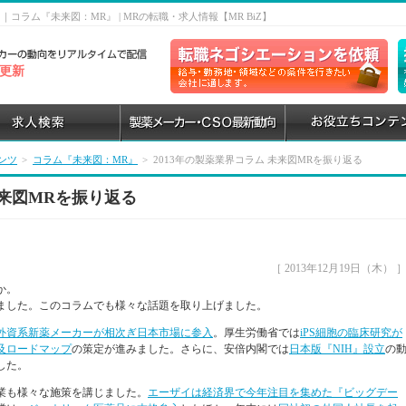
｜コラム『未来図：MR』 | MRの転職・求人情報【MR BiZ】
6 更新
ンツ
>
コラム『未来図：MR』
>
2013年の製薬業界コラム 未来図MRを振り返る
未来図MRを振り返る
［ 2013年12月19日（木） 
か。
ました。このコラムでも様々な話題を取り上げました。
外資系新薬メーカーが相次ぎ日本市場に参入
。厚生労働省では
iPS細胞の臨床研究が
及ロードマップ
の策定が進みました。さらに、安倍内閣では
日本版『NIH』設立
の
した。
業も様々な施策を講じました。
エーザイは経済界で今年注目を集めた『ビッグデー